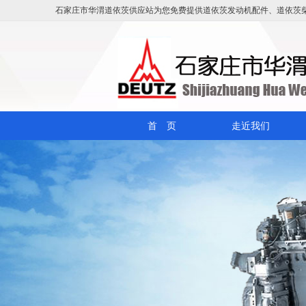
石家庄市华渭道依茨供应站为您免费提供
道依茨发动机配件
、
道依茨
首 页
走近我们