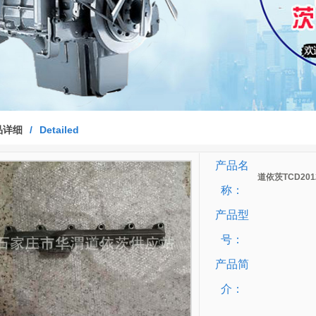
品详细
/
Detailed
产品名
道依茨TCD20
称：
产品型
号：
产品简
介：